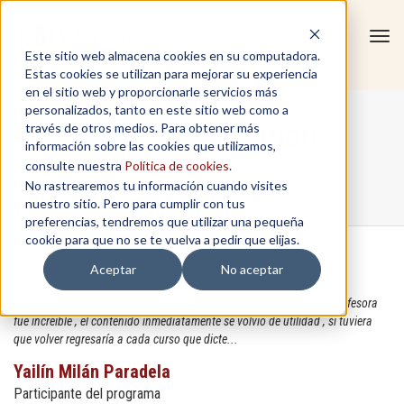
Tog
Este sitio web almacena cookies en su computadora.
navi
Estas cookies se utilizan para mejorar su experiencia
en el sitio web y proporcionarle servicios más
personalizados, tanto en este sitio web como a
Sales Negotiation
través de otros medios. Para obtener más
información sobre las cookies que utilizamos,
consulte nuestra
Política de cookies
.
No rastrearemos tu información cuando visites
Home
/
Sales Negotiation
nuestro sitio. Pero para cumplir con tus
preferencias, tendremos que utilizar una pequeña
cookie para que no se te vuelva a pedir que elijas.
Aceptar
No aceptar
Estoy muy conforme con el curso , la calidad de profesional de la profesora
fue increíble , el contenido inmediatamente se volvió de utilidad , si tuviera
que volver regresaría a cada curso que dicte...
Yailín Milán Paradela
Participante del programa