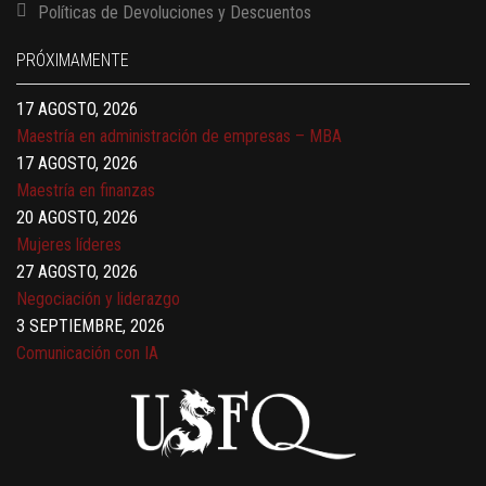
13 AGOSTO, 2026
Políticas de Devoluciones y Descuentos
Finanzas para no financieros
17 AGOSTO, 2026
PRÓXIMAMENTE
Gerencia de empresas familiares
17 AGOSTO, 2026
Maestría en administración de empresas – MBA
17 AGOSTO, 2026
Maestría en finanzas
20 AGOSTO, 2026
Mujeres líderes
27 AGOSTO, 2026
Negociación y liderazgo
3 SEPTIEMBRE, 2026
Comunicación con IA
7 SEPTIEMBRE, 2026
Gobernanza de datos
13 AGOSTO, 2026
Finanzas para no financieros