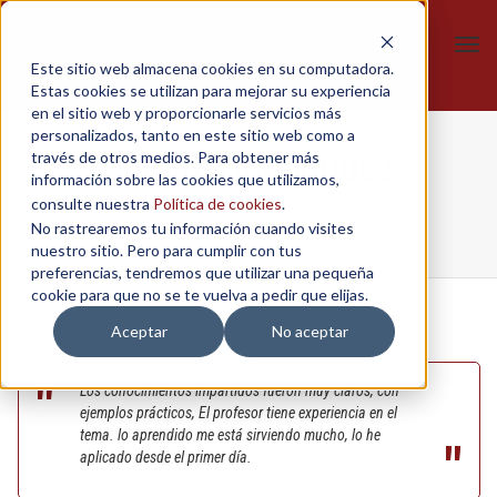
Tog
Este sitio web almacena cookies en su computadora.
navi
Estas cookies se utilizan para mejorar su experiencia
en el sitio web y proporcionarle servicios más
personalizados, tanto en este sitio web como a
Zamira Dominguez
través de otros medios. Para obtener más
información sobre las cookies que utilizamos,
consulte nuestra
Política de cookies
.
No rastrearemos tu información cuando visites
Home
/
Sales Negotiation
/
Zamira Dominguez
nuestro sitio. Pero para cumplir con tus
preferencias, tendremos que utilizar una pequeña
cookie para que no se te vuelva a pedir que elijas.
Aceptar
No aceptar
Los conocimientos impartidos fueron muy claros, con
ejemplos prácticos, El profesor tiene experiencia en el
tema. lo aprendido me está sirviendo mucho, lo he
aplicado desde el primer día.