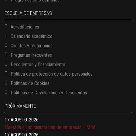
ESCUELA DE EMPRESAS
Acreditaciones
Calendario académico
Clientes y testimonios
Preguntas frecuentes
Descuentos y financiamiento
Política de protección de datos personales
Políticas de Cookies
13 AGOSTO, 2026
Políticas de Devoluciones y Descuentos
Finanzas para no financieros
17 AGOSTO, 2026
PRÓXIMAMENTE
Gerencia de empresas familiares
17 AGOSTO, 2026
Maestría en administración de empresas – MBA
17 AGOSTO, 2026