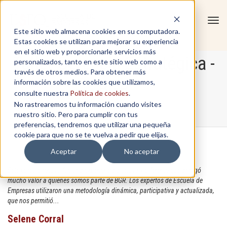
Tog
Este sitio web almacena cookies en su computadora.
navi
Estas cookies se utilizan para mejorar su experiencia
en el sitio web y proporcionarle servicios más
Taller Gerencia Estratégica -
personalizados, tanto en este sitio web como a
través de otros medios. Para obtener más
información sobre las cookies que utilizamos,
BGR
consulte nuestra
Política de cookies
.
No rastrearemos tu información cuando visites
nuestro sitio. Pero para cumplir con tus
Home
/
In-Company
/
Taller Gerencia Estratégica - BGR
preferencias, tendremos que utilizar una pequeña
cookie para que no se te vuelva a pedir que elijas.
Aceptar
No aceptar
Este curso directivo fue una experiencia positiva y diferente que agregó
mucho valor a quienes somos parte de BGR. Los expertos de Escuela de
Empresas utilizaron una metodología dinámica, participativa y actualizada,
que nos permitió...
Selene Corral