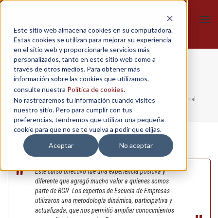
Tog
Este sitio web almacena cookies en su computadora.
navi
Estas cookies se utilizan para mejorar su experiencia
en el sitio web y proporcionarle servicios más
personalizados, tanto en este sitio web como a
Selene Corral
través de otros medios. Para obtener más
información sobre las cookies que utilizamos,
consulte nuestra
Política de cookies
.
No rastrearemos tu información cuando visites
Home
/
In-Company
/
Taller Gerencia Estratégica - BGR
/
Selene Corral
nuestro sitio. Pero para cumplir con tus
preferencias, tendremos que utilizar una pequeña
cookie para que no se te vuelva a pedir que elijas.
Aceptar
No aceptar
Este curso directivo fue una experiencia positiva y
diferente que agregó mucho valor a quienes somos
parte de BGR. Los expertos de Escuela de Empresas
utilizaron una metodología dinámica, participativa y
actualizada, que nos permitió ampliar conocimientos