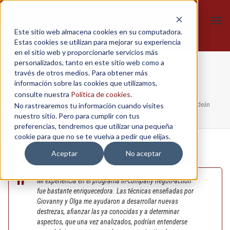
Tog
Este sitio web almacena cookies en su computadora.
navi
Estas cookies se utilizan para mejorar su experiencia
en el sitio web y proporcionarle servicios más
personalizados, tanto en este sitio web como a
Alejandra Aldeán
través de otros medios. Para obtener más
información sobre las cookies que utilizamos,
consulte nuestra
Política de cookies
.
No rastrearemos tu información cuando visites
Home
/
In-Company
/
Negoti-action - Alianza del Valle
/
Alejandra Aldeán
nuestro sitio. Pero para cumplir con tus
preferencias, tendremos que utilizar una pequeña
cookie para que no se te vuelva a pedir que elijas.
Aceptar
No aceptar
Mi experiencia en el programa in-company negoti-action
fue bastante enriquecedora. Las técnicas enseñadas por
Giovanny y Olga me ayudaron a desarrollar nuevas
destrezas, afianzar las ya conocidas y a determinar
aspectos, que una vez analizados, podrían entenderse