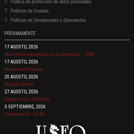
Política de protección de datos personales
Políticas de Cookies
13 AGOSTO, 2026
Políticas de Devoluciones y Descuentos
Finanzas para no financieros
17 AGOSTO, 2026
PRÓXIMAMENTE
Gerencia de empresas familiares
17 AGOSTO, 2026
Maestría en administración de empresas – MBA
17 AGOSTO, 2026
Maestría en finanzas
20 AGOSTO, 2026
Mujeres líderes
27 AGOSTO, 2026
Negociación y liderazgo
3 SEPTIEMBRE, 2026
Comunicación con IA
7 SEPTIEMBRE, 2026
Gobernanza de datos