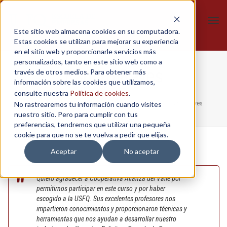
Tog
Este sitio web almacena cookies en su computadora.
navi
Estas cookies se utilizan para mejorar su experiencia
en el sitio web y proporcionarle servicios más
personalizados, tanto en este sitio web como a
Ramiro Reyes
través de otros medios. Para obtener más
información sobre las cookies que utilizamos,
consulte nuestra
Política de cookies
.
No rastrearemos tu información cuando visites
Home
/
In-Company
/
Negoti-action - Alianza del Valle
/
Ramiro Reyes
nuestro sitio. Pero para cumplir con tus
preferencias, tendremos que utilizar una pequeña
cookie para que no se te vuelva a pedir que elijas.
Aceptar
No aceptar
Quiero agradecer a Cooperativa Alianza del Valle por
permitirnos participar en este curso y por haber
escogido a la USFQ. Sus excelentes profesores nos
impartieron conocimientos y proporcionaron técnicas y
herramientas que nos ayudan a desarrollar nuestro