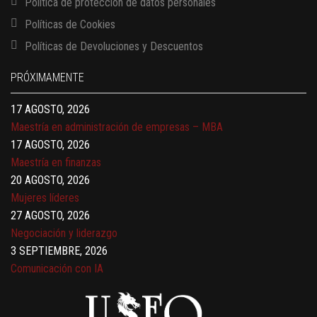
Política de protección de datos personales
Políticas de Cookies
13 AGOSTO, 2026
Políticas de Devoluciones y Descuentos
Finanzas para no financieros
17 AGOSTO, 2026
PRÓXIMAMENTE
Gerencia de empresas familiares
17 AGOSTO, 2026
Maestría en administración de empresas – MBA
17 AGOSTO, 2026
Maestría en finanzas
20 AGOSTO, 2026
Mujeres líderes
27 AGOSTO, 2026
Negociación y liderazgo
3 SEPTIEMBRE, 2026
Comunicación con IA
7 SEPTIEMBRE, 2026
Gobernanza de datos