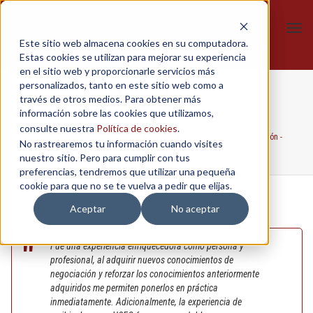
Tog
Este sitio web almacena cookies en su computadora.
navi
Estas cookies se utilizan para mejorar su experiencia
en el sitio web y proporcionarle servicios más
personalizados, tanto en este sitio web como a
Anónimo
través de otros medios. Para obtener más
información sobre las cookies que utilizamos,
consulte nuestra
Política de cookies
.
Home
/
In-Company
/
Taller en Técnicas y Estrategias de Negociación -
No rastrearemos tu información cuando visites
DINERS
/
Anónimo
nuestro sitio. Pero para cumplir con tus
preferencias, tendremos que utilizar una pequeña
cookie para que no se te vuelva a pedir que elijas.
Aceptar
No aceptar
Fue una experiencia enriquecedora como persona y
profesional, al adquirir nuevos conocimientos de
negociación y reforzar los conocimientos anteriormente
adquiridos me permiten ponerlos en práctica
inmediatamente. Adicionalmente, la experiencia de