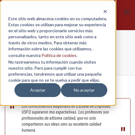
Tog
Este sitio web almacena cookies en su computadora.
navi
Estas cookies se utilizan para mejorar su experiencia
en el sitio web y proporcionarle servicios más
personalizados, tanto en este sitio web como a
Anónimo
través de otros medios. Para obtener más
información sobre las cookies que utilizamos,
consulte nuestra
Política de cookies
.
No rastrearemos tu información cuando visites
Home
/
Estrategias de transformación digital
/
Anónimo
nuestro sitio. Pero para cumplir con tus
preferencias, tendremos que utilizar una pequeña
cookie para que no se te vuelva a pedir que elijas.
Aceptar
No aceptar
Los conocimientos adquiridos en Escuela de Empresas
USFQ superaron mis expectativas. Los profesores son
profesionales de altísima calidad, que no solo
compartieron sus ideas sino su excelente calidad
humana.