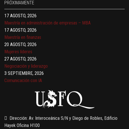
17 AGOSTO, 2026
PRÓXIMAMENTE
Gerencia de empresas familiares
17 AGOSTO, 2026
Maestría en administración de empresas – MBA
17 AGOSTO, 2026
Maestría en finanzas
20 AGOSTO, 2026
Mujeres líderes
27 AGOSTO, 2026
Negociación y liderazgo
3 SEPTIEMBRE, 2026
Comunicación con IA
7 SEPTIEMBRE, 2026
Gobernanza de datos
13 AGOSTO, 2026
Finanzas para no financieros
Dirección: Av. Interoceánica S/N y Diego de Robles, Edificio
Hayek Oficina H100