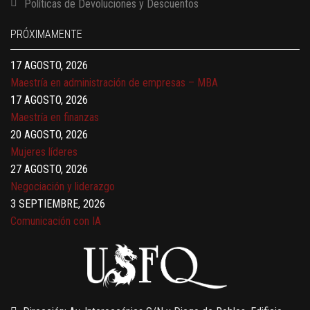
Políticas de Devoluciones y Descuentos
Finanzas para no financieros
17 AGOSTO, 2026
PRÓXIMAMENTE
Gerencia de empresas familiares
17 AGOSTO, 2026
Maestría en administración de empresas – MBA
17 AGOSTO, 2026
Maestría en finanzas
20 AGOSTO, 2026
Mujeres líderes
27 AGOSTO, 2026
Negociación y liderazgo
3 SEPTIEMBRE, 2026
Comunicación con IA
7 SEPTIEMBRE, 2026
Gobernanza de datos
13 AGOSTO, 2026
Finanzas para no financieros