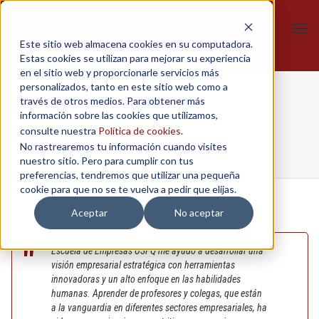
Tog
Este sitio web almacena cookies en su computadora.
navi
Estas cookies se utilizan para mejorar su experiencia
en el sitio web y proporcionarle servicios más
personalizados, tanto en este sitio web como a
Anónimo
través de otros medios. Para obtener más
información sobre las cookies que utilizamos,
consulte nuestra
Política de cookies
.
No rastrearemos tu información cuando visites
Home
/
Gestión de empresas
/
Anónimo
nuestro sitio. Pero para cumplir con tus
preferencias, tendremos que utilizar una pequeña
cookie para que no se te vuelva a pedir que elijas.
Aceptar
No aceptar
Escuela de Empresas USFQ me ayudó a desarrollar una
visión empresarial estratégica con herramientas
innovadoras y un alto enfoque en las habilidades
humanas. Aprender de profesores y colegas, que están
a la vanguardia en diferentes sectores empresariales, ha