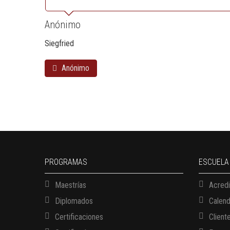
Anónimo
Siegfried
Anónimo
PROGRAMAS
ESCUELA
Maestrías
Acredi
Diplomados
Calen
Certificaciones
Client