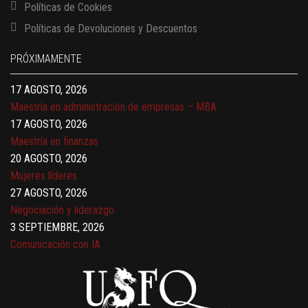
Políticas de Cookies
13 AGOSTO, 2026
Políticas de Devoluciones y Descuentos
Finanzas para no financieros
17 AGOSTO, 2026
PRÓXIMAMENTE
Gerencia de empresas familiares
17 AGOSTO, 2026
Maestría en administración de empresas – MBA
17 AGOSTO, 2026
Maestría en finanzas
20 AGOSTO, 2026
Mujeres líderes
27 AGOSTO, 2026
Negociación y liderazgo
3 SEPTIEMBRE, 2026
Comunicación con IA
7 SEPTIEMBRE, 2026
Gobernanza de datos
13 AGOSTO, 2026