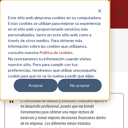
Tog
Este sitio web almacena cookies en su computadora.
navi
Estas cookies se utilizan para mejorar su experiencia
en el sitio web y proporcionarle servicios más
personalizados, tanto en este sitio web como a
Fernanda Galarza
través de otros medios. Para obtener más
información sobre las cookies que utilizamos,
consulte nuestra
Política de cookies
.
No rastrearemos tu información cuando visites
Home
/
Gestión y Dirección Financiera
/
Fernanda Galarza
nuestro sitio. Pero para cumplir con tus
preferencias, tendremos que utilizar una pequeña
cookie para que no se te vuelva a pedir que elijas.
Aceptar
No aceptar
El Certificado de Gestión y Dirección Financiera aportó a
mi desarrollo profesional, puesto que me brindó
herramientas para obtener una mejor lectura de
balances y tomar mejores decisiones financieras dentro
de mi empresa. Los diferentes temas tratados