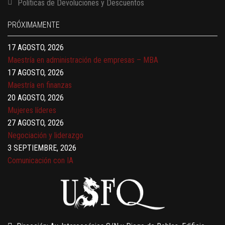
Políticas de Devoluciones y Descuentos
Finanzas para no financieros
17 AGOSTO, 2026
PRÓXIMAMENTE
Gerencia de empresas familiares
17 AGOSTO, 2026
Maestría en administración de empresas – MBA
17 AGOSTO, 2026
Maestría en finanzas
20 AGOSTO, 2026
Mujeres líderes
27 AGOSTO, 2026
Negociación y liderazgo
3 SEPTIEMBRE, 2026
Comunicación con IA
7 SEPTIEMBRE, 2026
Gobernanza de datos
13 AGOSTO, 2026
Finanzas para no financieros