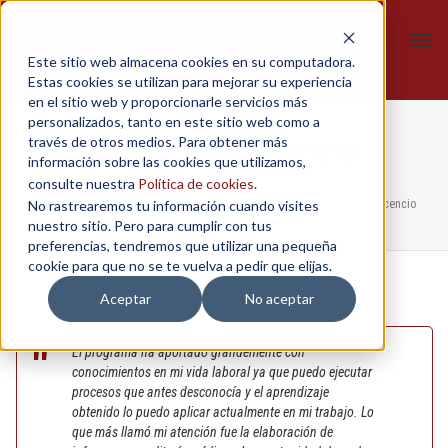
Tog
Este sitio web almacena cookies en su computadora.
navi
Estas cookies se utilizan para mejorar su experiencia
en el sitio web y proporcionarle servicios más
personalizados, tanto en este sitio web como a
Jenny Villavicencio
través de otros medios. Para obtener más
información sobre las cookies que utilizamos,
consulte nuestra
Política de cookies
.
No rastrearemos tu información cuando visites
Home
/
Auditoría de Calidad en la Atención de la Salud
/
Jenny Villavicencio
nuestro sitio. Pero para cumplir con tus
preferencias, tendremos que utilizar una pequeña
cookie para que no se te vuelva a pedir que elijas.
Aceptar
No aceptar
El programa ha aportado grandemente con
conocimientos en mi vida laboral ya que puedo ejecutar
procesos que antes desconocía y el aprendizaje
obtenido lo puedo aplicar actualmente en mi trabajo. Lo
que más llamó mi atención fue la elaboración de