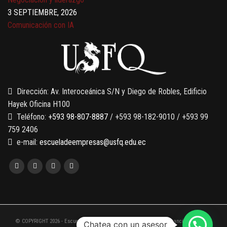
3 SEPTIEMBRE, 2026
Comunicación con IA
7 SEPTIEMBRE, 2026
Gobernanza de datos
13 AGOSTO, 2026
Finanzas para no financieros
Dirección: Av. Interoceánica S/N y Diego de Robles, Edificio
Hayek Oficina H100
Teléfono:
+593 98-807-8887
/ +593 98-182-9010 / +593 99
759 2406
e-mail:
escueladeempresas@usfq.edu.ec
© COPYRIGHT 2026 - Escuela de Empresas de la Universidad San Francisco de Quito
Chatea con un asesor