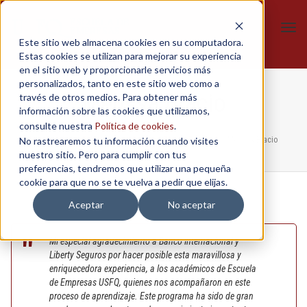
Tog
Este sitio web almacena cookies en su computadora.
navi
Estas cookies se utilizan para mejorar su experiencia
en el sitio web y proporcionarle servicios más
personalizados, tanto en este sitio web como a
Melissa Blacio
través de otros medios. Para obtener más
información sobre las cookies que utilizamos,
consulte nuestra
Política de cookies
.
No rastrearemos tu información cuando visites
Home
/
MasterTalks - Liberty Seguros
,
Página Principal
/
Melissa Blacio
nuestro sitio. Pero para cumplir con tus
preferencias, tendremos que utilizar una pequeña
cookie para que no se te vuelva a pedir que elijas.
Aceptar
No aceptar
Mi especial agradecimiento a Banco Internacional y
Liberty Seguros por hacer posible esta maravillosa y
enriquecedora experiencia, a los académicos de Escuela
de Empresas USFQ, quienes nos acompañaron en este
proceso de aprendizaje. Este programa ha sido de gran