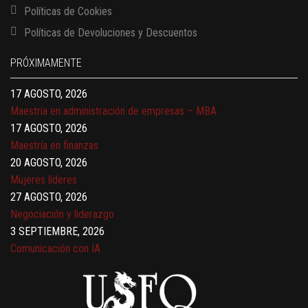
Políticas de Cookies
13 AGOSTO, 2026
Políticas de Devoluciones y Descuentos
Finanzas para no financieros
17 AGOSTO, 2026
PRÓXIMAMENTE
Gerencia de empresas familiares
17 AGOSTO, 2026
Maestría en administración de empresas – MBA
17 AGOSTO, 2026
Maestría en finanzas
20 AGOSTO, 2026
Mujeres líderes
27 AGOSTO, 2026
Negociación y liderazgo
3 SEPTIEMBRE, 2026
Comunicación con IA
7 SEPTIEMBRE, 2026
Gobernanza de datos
13 AGOSTO, 2026