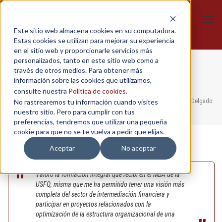
Tog
Este sitio web almacena cookies en su computadora.
navi
Estas cookies se utilizan para mejorar su experiencia
en el sitio web y proporcionarle servicios más
personalizados, tanto en este sitio web como a
Rita Delgado
través de otros medios. Para obtener más
información sobre las cookies que utilizamos,
consulte nuestra
Política de cookies
.
Home
No rastrearemos tu información cuando visites
/
Maestría en Administración de Empresas
,
Página Principal
/
Rita Delgado
nuestro sitio. Pero para cumplir con tus
preferencias, tendremos que utilizar una pequeña
cookie para que no se te vuelva a pedir que elijas.
Aceptar
No aceptar
Valoro la formación integral que recibí en el MBA de la
USFQ, misma que me ha permitido tener una visión más
completa del sector de intermediación financiera y
participar en proyectos relacionados con la
optimización de la estructura organizacional de una