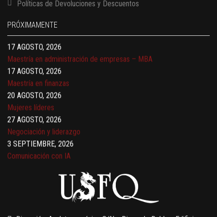
Políticas de Devoluciones y Descuentos
Finanzas para no financieros
17 AGOSTO, 2026
PRÓXIMAMENTE
Gerencia de empresas familiares
17 AGOSTO, 2026
Maestría en administración de empresas – MBA
17 AGOSTO, 2026
Maestría en finanzas
20 AGOSTO, 2026
Mujeres líderes
27 AGOSTO, 2026
Negociación y liderazgo
3 SEPTIEMBRE, 2026
Comunicación con IA
7 SEPTIEMBRE, 2026
Gobernanza de datos
13 AGOSTO, 2026
Finanzas para no financieros