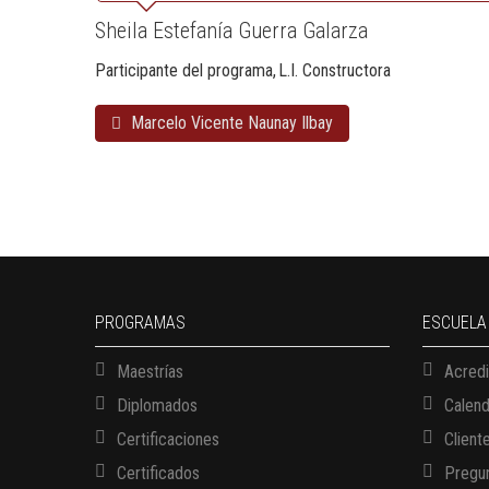
Sheila Estefanía Guerra Galarza
Participante del programa
L.I. Constructora
Marcelo Vicente Naunay Ilbay
PROGRAMAS
ESCUELA
Maestrías
Acredi
Diplomados
Calen
Certificaciones
Client
Certificados
Pregun