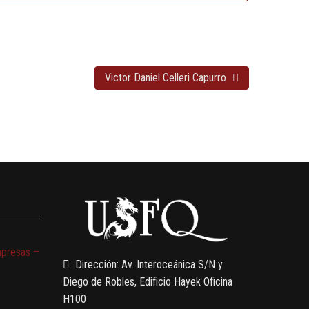
Victor Daniel Celleri Capurro
mpresas –
Dirección: Av. Interoceánica S/N y
Diego de Robles, Edificio Hayek Oficina
H100