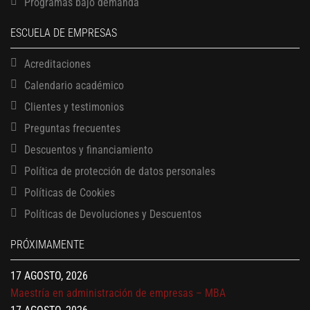
Programas bajo demanda
ESCUELA DE EMPRESAS
Acreditaciones
Calendario académico
Clientes y testimonios
Preguntas frecuentes
Descuentos y financiamiento
Política de protección de datos personales
Políticas de Cookies
13 AGOSTO, 2026
Políticas de Devoluciones y Descuentos
Finanzas para no financieros
17 AGOSTO, 2026
PRÓXIMAMENTE
Gerencia de empresas familiares
17 AGOSTO, 2026
Maestría en administración de empresas – MBA