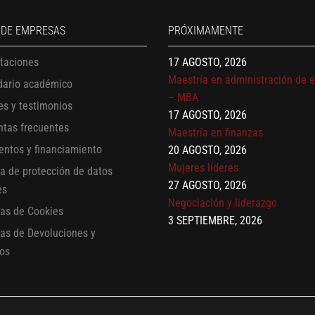
Finanzas para no financieros
17 AGOSTO, 2026
 DE EMPRESAS
PRÓXIMAMENTE
Gerencia de empresas familiare
17 AGOSTO, 2026
itaciones
Maestría en administración de 
dario académico
– MBA
es y testimonios
17 AGOSTO, 2026
ntas frecuentes
Maestría en finanzas
entos y financiamiento
20 AGOSTO, 2026
Mujeres líderes
ca de protección de datos
27 AGOSTO, 2026
es
Negociación y liderazgo
cas de Cookies
3 SEPTIEMBRE, 2026
cas de Devoluciones y
Comunicación con IA
os
7 SEPTIEMBRE, 2026
Gobernanza de datos
13 AGOSTO, 2026
Finanzas para no financieros