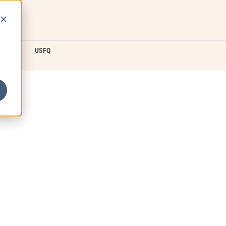
D2L
USFQ