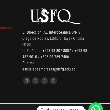
s
empresas
Dirección: Av. Interoceánica S/N y
Diego de Robles, Edificio Hayek Oficina
H100
Teléfono:
+593 98-807-8887
/ +593 98-
182-9010 / +593 99 759 2406
e-mail:
escueladeempresas@usfq.edu.ec
Chatea con un asesor