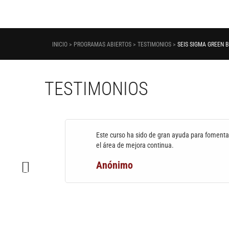
INICIO > PROGRAMAS ABIERTOS > TESTIMONIOS >
SEIS SIGMA GREEN B
TESTIMONIOS
e de ZDM
Este curso ha sido de gran ayuda para foment
e
el área de mejora continua.
endido
Anónimo
n y
as,
isco de
sos de
esta a
es y
e será