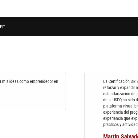
ELT
ar mis ideas como emprendedor en
La Certificación Six
reforzar y expandir 
estandarización de 
de la USFQ ha sido d
plataforma virtual b
experiencia del pro
experiencia que exp
prácticos y activida
Martín Salvad