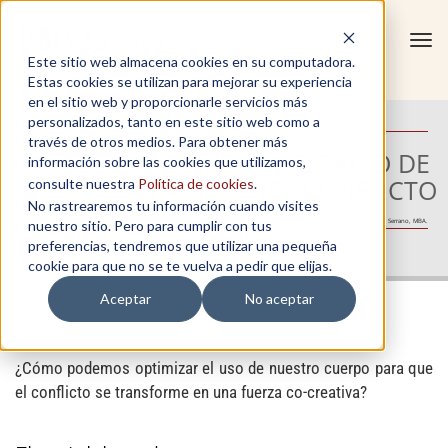
Tog
Este sitio web almacena cookies en su computadora.
navi
Estas cookies se utilizan para mejorar su experiencia
en el sitio web y proporcionarle servicios más
personalizados, tanto en este sitio web como a
través de otros medios. Para obtener más
EL CUERPO COMO UN ESPACIO DE
información sobre las cookies que utilizamos,
TRANSFORMACIÓN DEL CONFLICTO
consulte nuestra
Política de cookies
.
No rastrearemos tu información cuando visites
nuestro sitio. Pero para cumplir con tus
Autor: Andrés Proaño Serrano, MBA.
Calidad académica para el talento
preferencias, tendremos que utilizar una pequeña
cookie para que no se te vuelva a pedir que elijas.
Aceptar
No aceptar
¿Cómo podemos optimizar el uso de nuestro cuerpo para que
el conflicto se transforme en una fuerza co-creativa?