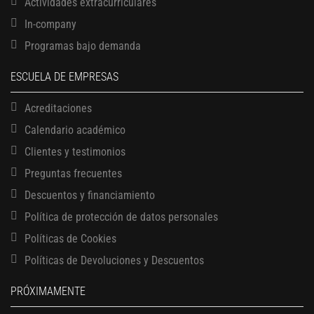
Actividades extracurriculares
In-company
Programas bajo demanda
ESCUELA DE EMPRESAS
Acreditaciones
Calendario académico
Clientes y testimonios
Preguntas frecuentes
Descuentos y financiamiento
Política de protección de datos personales
13 AGOSTO, 2026
Finanzas para no financieros
Políticas de Cookies
17 AGOSTO, 2026
Políticas de Devoluciones y Descuentos
Gerencia de empresas familiares
17 AGOSTO, 2026
PRÓXIMAMENTE
Maestría en administración de empresas – MBA