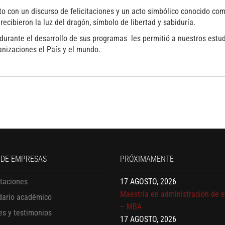
to con un discurso de felicitaciones y un acto simbólico conocido com
ecibieron la luz del dragón, símbolo de libertad y sabiduría.
s durante el desarrollo de sus programas les permitió a nuestros estud
anizaciones el País y el mundo.
13 AGOSTO, 2026
Finanzas para no financieros
17 AGOSTO, 2026
Gerencia de empresas familiare
17 AGOSTO, 2026
 DE EMPRESAS
PRÓXIMAMENTE
Maestría en administración de 
itaciones
– MBA
17 AGOSTO, 2026
dario académico
Maestría en finanzas
es y testimonios
20 AGOSTO, 2026