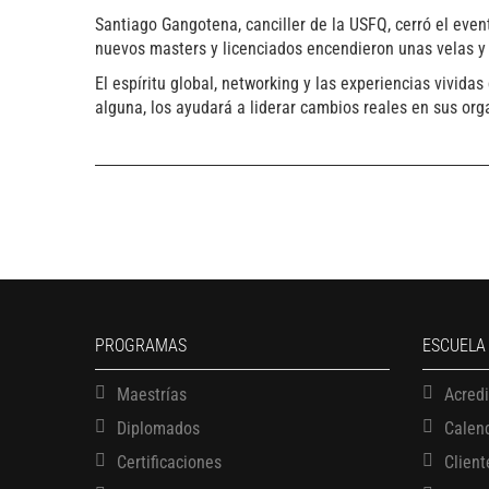
Santiago Gangotena, canciller de la USFQ, cerró el even
nuevos masters y licenciados encendieron unas velas y r
El espíritu global, networking y las experiencias vivida
alguna, los ayudará a liderar cambios reales en sus org
PROGRAMAS
ESCUELA
Maestrías
Acred
Diplomados
Calen
Certificaciones
Client