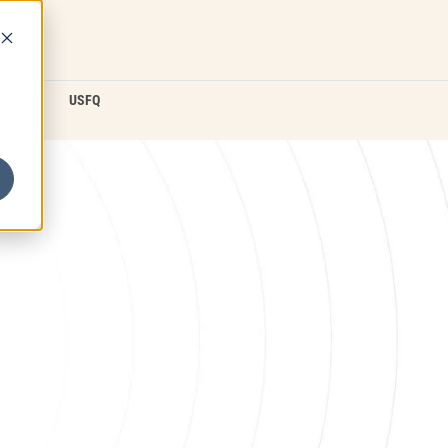
D2L
USFQ