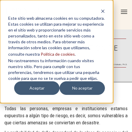
Tog
Este sitio web almacena cookies en su computadora.
navi
Estas cookies se utilizan para mejorar su experiencia
en el sitio web y proporcionarle servicios más
personalizados, tanto en este sitio web como a
través de otros medios. Para obtener más
NOTAS SOBRE LA GESTIÓN DE
información sobre las cookies que utilizamos,
RIESGOS
consulte nuestra
Política de cookies
.
No rastrearemos tu información cuando visites
Autora: Candy Abad Arévalo, Ph.D.
nuestro sitio. Pero para cumplir con tus
Calidad académica para el talento
preferencias, tendremos que utilizar una pequeña
cookie para que no se te vuelva a pedir que elijas.
Aceptar
No aceptar
Todas las personas, empresas e instituciones estamos
expuestos a algún tipo de riesgo, es decir, somos vulnerables a
que ciertas amenazas se conviertan en desastre.