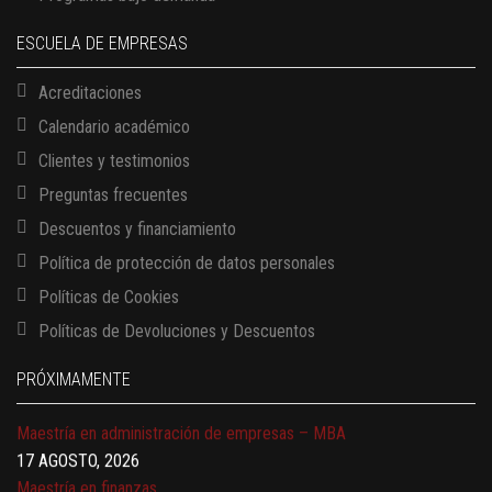
ESCUELA DE EMPRESAS
Acreditaciones
Calendario académico
Clientes y testimonios
Preguntas frecuentes
Descuentos y financiamiento
Política de protección de datos personales
13 AGOSTO, 2026
Finanzas para no financieros
Políticas de Cookies
17 AGOSTO, 2026
Políticas de Devoluciones y Descuentos
Gerencia de empresas familiares
17 AGOSTO, 2026
PRÓXIMAMENTE
Maestría en administración de empresas – MBA
17 AGOSTO, 2026
Maestría en finanzas
20 AGOSTO, 2026