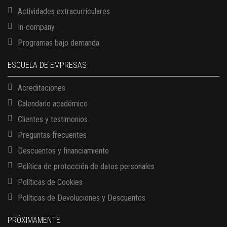
Actividades extracurriculares
In-company
Programas bajo demanda
ESCUELA DE EMPRESAS
Acreditaciones
Calendario académico
Clientes y testimonios
Preguntas frecuentes
Descuentos y financiamiento
Política de protección de datos personales
13 AGOSTO, 2026
Políticas de Cookies
Finanzas para no financieros
Políticas de Devoluciones y Descuentos
17 AGOSTO, 2026
Gerencia de empresas familiares
PRÓXIMAMENTE