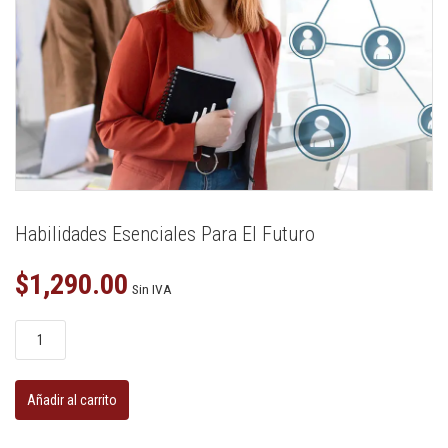
Habilidades Esenciales Para El Futuro
$
1,290.00
Sin IVA
Habilidades
esenciales
para
el
futuro
Añadir al carrito
cantidad