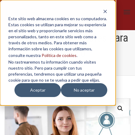
Tog
Este sitio web almacena cookies en su computadora.
navi
Estas cookies se utilizan para mejorar su experiencia
en el sitio web y proporcionarle servicios más
Habilidades esenciales para
personalizados, tanto en este sitio web como a
través de otros medios. Para obtener más
información sobre las cookies que utilizamos,
el futuro
consulte nuestra
Política de cookies
.
No rastrearemos tu información cuando visites
nuestro sitio. Pero para cumplir con tus
Home
/
Certificados
/
Habilidades esenciales para el futuro
preferencias, tendremos que utilizar una pequeña
cookie para que no se te vuelva a pedir que elijas.
Aceptar
No aceptar