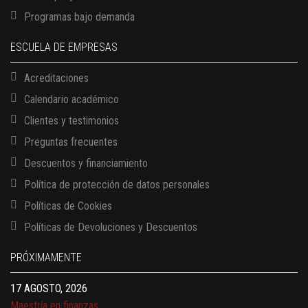
Programas bajo demanda
ESCUELA DE EMPRESAS
Acreditaciones
Calendario académico
Clientes y testimonios
Preguntas frecuentes
13 AGOSTO, 2026
Descuentos y financiamiento
Finanzas para no financieros
Política de protección de datos personales
17 AGOSTO, 2026
Gerencia de empresas familiares
Políticas de Cookies
17 AGOSTO, 2026
Políticas de Devoluciones y Descuentos
Maestría en administración de empresas – MBA
17 AGOSTO, 2026
PRÓXIMAMENTE
Maestría en finanzas
20 AGOSTO, 2026