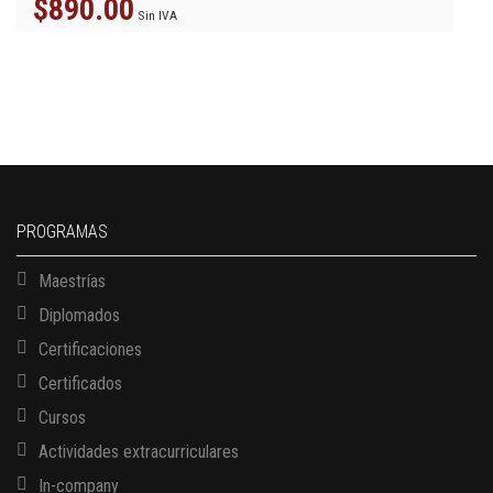
$
890.00
Sin IVA
PROGRAMAS
Maestrías
Diplomados
Certificaciones
Certificados
Cursos
Actividades extracurriculares
In-company