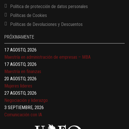
Política de protección de datos personales
13 AGOSTO, 2026
Políticas de Cookies
Finanzas para no financieros
Políticas de Devoluciones y Descuentos
17 AGOSTO, 2026
Gerencia de empresas familiares
PRÓXIMAMENTE
17 AGOSTO, 2026
Maestría en administración de empresas – MBA
17 AGOSTO, 2026
Maestría en finanzas
20 AGOSTO, 2026
Mujeres líderes
27 AGOSTO, 2026
Negociación y liderazgo
3 SEPTIEMBRE, 2026
Comunicación con IA
7 SEPTIEMBRE, 2026
Gobernanza de datos