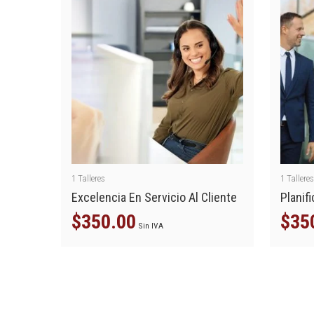
1
Talleres
1
Tallere
Excelencia En Servicio Al Cliente
Planif
$
350.00
$
35
Sin IVA