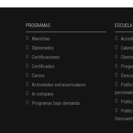
PROGRAMAS
ESCUELA
Maestrías
Acredi
Diplomados
Calen
Certificaciones
Client
Certificados
Pregun
Cursos
Descue
Actividades extracurriculares
Políti
personal
In-company
Políti
Programas bajo demanda
Políti
Descuent