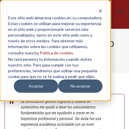
Tog
Este sitio web almacena cookies en su computadora.
navi
Estas cookies se utilizan para mejorar su experiencia
en el sitio web y proporcionarle servicios más
personalizados, tanto en este sitio web como a
Julio German Oto Usuño
través de otros medios. Para obtener más
información sobre las cookies que utilizamos,
consulte nuestra
Política de cookies
.
No rastrearemos tu información cuando visites
Home
/
Página Principal
/
Julio German Oto Usuño
nuestro sitio. Pero para cumplir con tus
preferencias, tendremos que utilizar una pequeña
cookie para que no se te vuelva a pedir que elijas.
Aceptar
No aceptar
La certificación gestión logística y cadena de
suministros me ayudó a tener los conocimientos
fundamentales que me ayudarán a crecer en mi
trayectoria profesional y personal. Sin duda fue una
experiencia académica inolvidable con un nivel