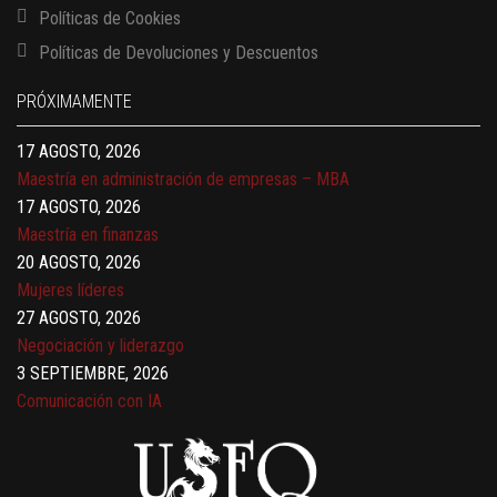
Políticas de Cookies
13 AGOSTO, 2026
Políticas de Devoluciones y Descuentos
Finanzas para no financieros
17 AGOSTO, 2026
PRÓXIMAMENTE
Gerencia de empresas familiares
17 AGOSTO, 2026
Maestría en administración de empresas – MBA
17 AGOSTO, 2026
Maestría en finanzas
20 AGOSTO, 2026
Mujeres líderes
27 AGOSTO, 2026
Negociación y liderazgo
3 SEPTIEMBRE, 2026
Comunicación con IA
7 SEPTIEMBRE, 2026
Gobernanza de datos
13 AGOSTO, 2026