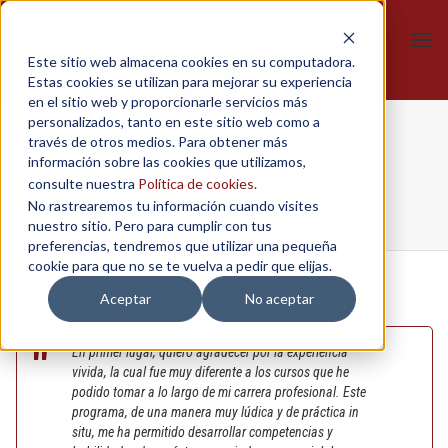
Tog
Este sitio web almacena cookies en su computadora.
navi
Estas cookies se utilizan para mejorar su experiencia
en el sitio web y proporcionarle servicios más
personalizados, tanto en este sitio web como a
Santiago Ramírez
través de otros medios. Para obtener más
información sobre las cookies que utilizamos,
consulte nuestra
Política de cookies
.
No rastrearemos tu información cuando visites
Home
/
Página Principal
/
Santiago Ramírez
nuestro sitio. Pero para cumplir con tus
preferencias, tendremos que utilizar una pequeña
cookie para que no se te vuelva a pedir que elijas.
Aceptar
No aceptar
En primer lugar, quiero agradecer por la experiencia
vivida, la cual fue muy diferente a los cursos que he
podido tomar a lo largo de mi carrera profesional. Este
programa, de una manera muy lúdica y de práctica in
situ, me ha permitido desarrollar competencias y