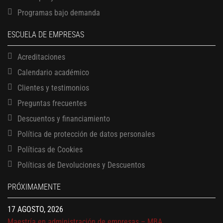
Programas bajo demanda
ESCUELA DE EMPRESAS
Acreditaciones
Calendario académico
Clientes y testimonios
Preguntas frecuentes
Descuentos y financiamiento
Política de protección de datos personales
Políticas de Cookies
13 AGOSTO, 2026
Políticas de Devoluciones y Descuentos
Finanzas para no financieros
17 AGOSTO, 2026
PRÓXIMAMENTE
Gerencia de empresas familiares
17 AGOSTO, 2026
Maestría en administración de empresas – MBA