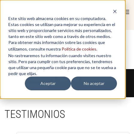
Tog
Este sitio web almacena cookies en su computadora.
navi
Estas cookies se utilizan para mejorar su experiencia en el
sitio web y proporcionarle servicios más personalizados,
tanto en este sitio web como a través de otros medios.
Para obtener más información sobre las cookies que
utilizamos, consulte nuestra
Política de cookies
.
No rastrearemos tu información cuando visites nuestro
sitio. Pero para cumplir con tus preferencias, tendremos
que utilizar una pequeña cookie para que no se te vuelva a
pedir que elijas.
INICIO > PROGRAMAS ABIERTOS > TESTIMONIOS >
AUDITORÍA DE CALIDAD EN
Aceptar
No aceptar
LA ATENCIÓN DE LA SALUD
TESTIMONIOS