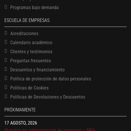
Programas bajo demanda
ESCUELA DE EMPRESAS
Acreditaciones
Calendario académico
Clientes y testimonios
Preguntas frecuentes
Descuentos y financiamiento
Política de protección de datos personales
Políticas de Cookies
13 AGOSTO, 2026
Políticas de Devoluciones y Descuentos
Finanzas para no financieros
17 AGOSTO, 2026
PRÓXIMAMENTE
Gerencia de empresas familiares
17 AGOSTO, 2026
Maestría en administración de empresas – MBA