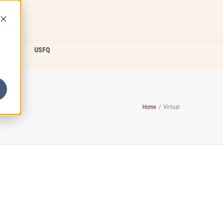
D2L
USFQ
Home
/
Virtual