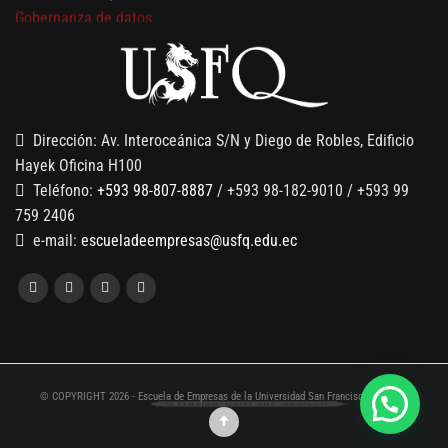
Gobernanza de datos
13 AGOSTO, 2026
Finanzas para no financieros
Dirección: Av. Interoceánica S/N y Diego de Robles, Edificio
Hayek Oficina H100
Teléfono:
+593 98-807-8887
/ +593 98-182-9010 / +593 99
759 2406
e-mail:
escueladeempresas@usfq.edu.ec
© COPYRIGHT 2026 - Escuela de Empresas de la Universidad San Francisco de Quito
Chatea con un asesor