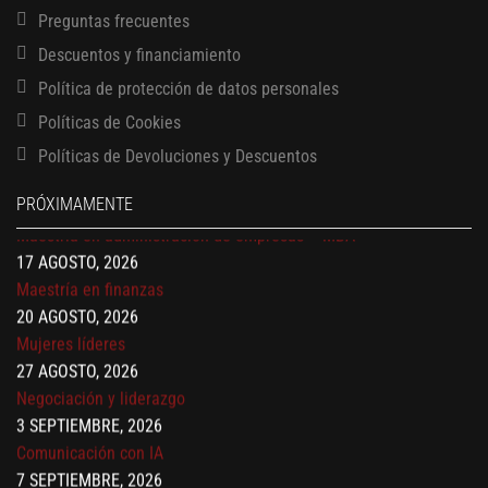
Preguntas frecuentes
Descuentos y financiamiento
Política de protección de datos personales
13 AGOSTO, 2026
Finanzas para no financieros
Políticas de Cookies
17 AGOSTO, 2026
Políticas de Devoluciones y Descuentos
Gerencia de empresas familiares
17 AGOSTO, 2026
PRÓXIMAMENTE
Maestría en administración de empresas – MBA
17 AGOSTO, 2026
Maestría en finanzas
20 AGOSTO, 2026
Mujeres líderes
27 AGOSTO, 2026
Negociación y liderazgo
3 SEPTIEMBRE, 2026
Comunicación con IA
7 SEPTIEMBRE, 2026