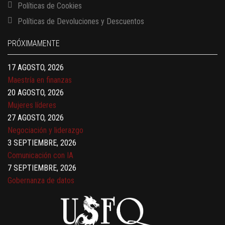
Finanzas para no financieros
Políticas de Cookies
17 AGOSTO, 2026
Políticas de Devoluciones y Descuentos
Gerencia de empresas familiares
17 AGOSTO, 2026
PRÓXIMAMENTE
Maestría en administración de empresas – MBA
17 AGOSTO, 2026
Maestría en finanzas
20 AGOSTO, 2026
Mujeres líderes
27 AGOSTO, 2026
Negociación y liderazgo
3 SEPTIEMBRE, 2026
Comunicación con IA
7 SEPTIEMBRE, 2026
Gobernanza de datos
13 AGOSTO, 2026
Finanzas para no financieros