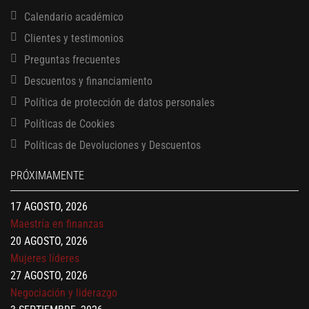
Calendario académico
Clientes y testimonios
Preguntas frecuentes
Descuentos y financiamiento
13 AGOSTO, 2026
Política de protección de datos personales
Finanzas para no financieros
17 AGOSTO, 2026
Políticas de Cookies
Gerencia de empresas familiares
Políticas de Devoluciones y Descuentos
17 AGOSTO, 2026
Maestría en administración de empresas – MBA
PRÓXIMAMENTE
17 AGOSTO, 2026
Maestría en finanzas
20 AGOSTO, 2026
Mujeres líderes
27 AGOSTO, 2026
Negociación y liderazgo
3 SEPTIEMBRE, 2026