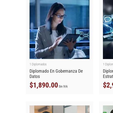
1
Diplomados
1
Diplo
Diplomado En Gobernanza De
Diplo
Datos
Estra
$
1,890.00
$
2,
Sin IVA