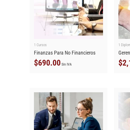
1
Cursos
1
Diplo
Finanzas Para No Financieros
Geren
$
690.00
$
2,
Sin IVA