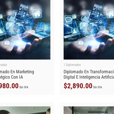
mados
1
Diplomados
mado En Marketing
Diplomado En Transformac
tégico Con IA
Digital E Inteligencia Artifici
980.00
$
2,890.00
Sin IVA
Sin IVA