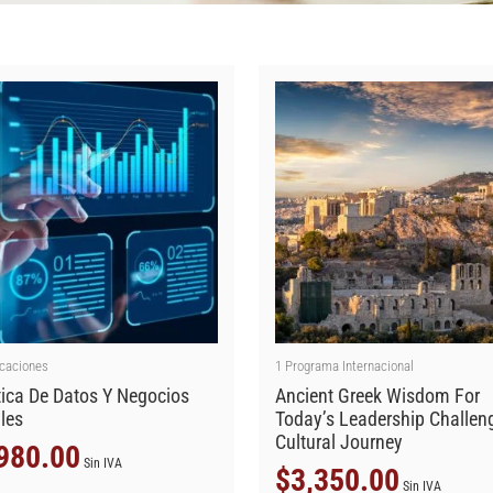
icaciones
1
Programa Internacional
tica De Datos Y Negocios
Ancient Greek Wisdom For
ales
Today’s Leadership Challen
Cultural Journey
980.00
Sin IVA
$
3,350.00
Sin IVA