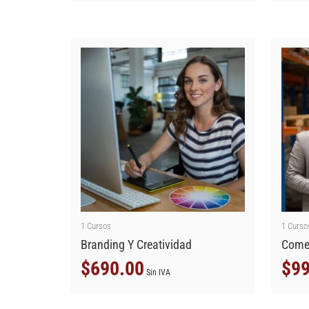
1
Cursos
1
Curso
Branding Y Creatividad
Comer
$
690.00
$
99
Sin IVA