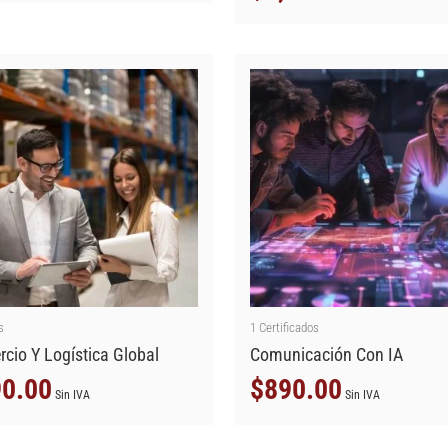
s
1
Certificados
cio Y Logística Global
Comunicación Con IA
0.00
$
890.00
Sin IVA
Sin IVA