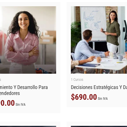
s
1
Cursos
miento Y Desarrollo Para
Decisiones Estratégicas Y D
endedores
$
690.00
Sin IVA
0.00
Sin IVA