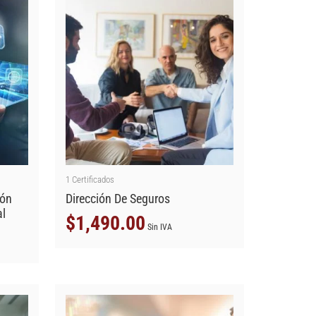
1
Certificados
ión
Dirección De Seguros
al
$
1,490.00
Sin IVA