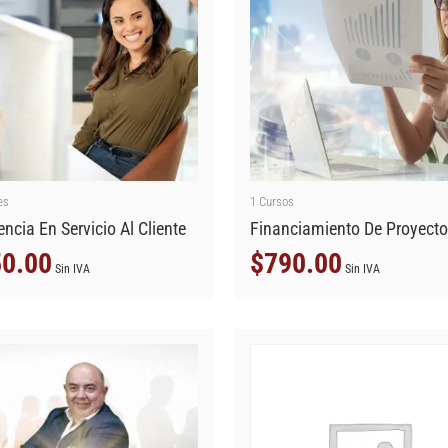
es
1
Cursos
encia En Servicio Al Cliente
Financiamiento De Proyect
0.00
$
790.00
Sin IVA
Sin IVA