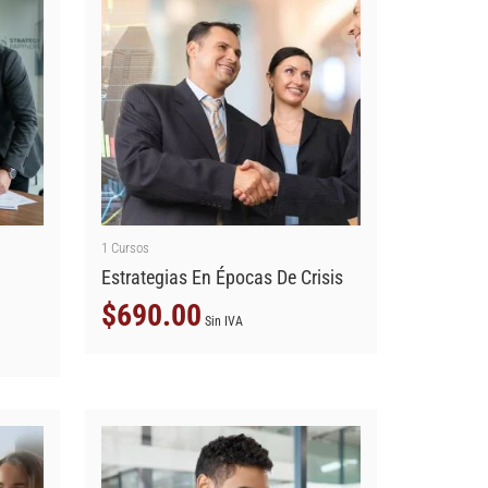
1
Cursos
d
Estrategias En Épocas De Crisis
$
690.00
Sin IVA