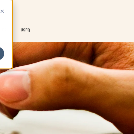
D2L
USFQ