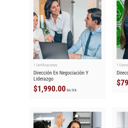
1
Certificaciones
1
Curso
Dirección En Negociación Y
Direc
Liderazgo
$
79
$
1,990.00
Sin IVA