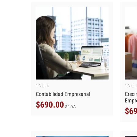
1
Cursos
1
Curso
Contabilidad Empresarial
Creci
Empr
$
690.00
Sin IVA
$
69