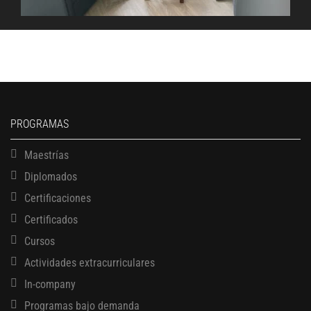
PROGRAMAS
Maestrías
Diplomados
Certificaciones
Certificados
Cursos
Actividades extracurriculares
In-company
Programas bajo demanda