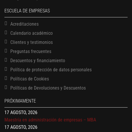
ESCUELA DE EMPRESAS
Acreditaciones
Calendario académico
Clientes y testimonios
Preguntas frecuentes
Descuentos y financiamiento
Política de protección de datos personales
13 AGOSTO, 2026
Políticas de Cookies
Finanzas para no financieros
17 AGOSTO, 2026
Políticas de Devoluciones y Descuentos
Gerencia de empresas familiares
PRÓXIMAMENTE
17 AGOSTO, 2026
Maestría en administración de empresas – MBA
17 AGOSTO, 2026
Maestría en finanzas
20 AGOSTO, 2026